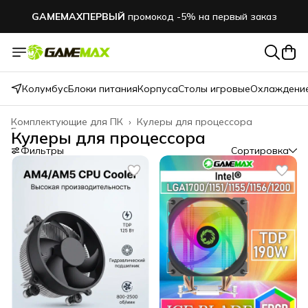
GAMEMAXПЕРВЫЙ
промокод -5% на первый заказ
Быстрая и бесплатная доставка
GAMEMAXПЕРВЫЙ
промокод -5% на первый заказ
Колумбус
Блоки питания
Корпуса
Столы игровые
Охлаждение
Комплектующие для ПК
›
Кулеры для процессора
Главная
›
Кулеры для процессора
Фильтры
Сортировка