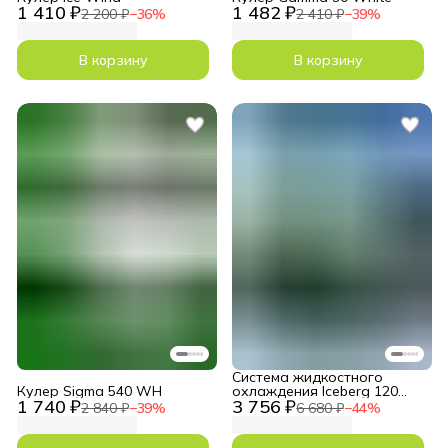
1 410 ₽
1 482 ₽
2 200 ₽
−
36
%
2 410 ₽
−
39
%
В корзину
В корзину
Система жидкостного
Кулер Sigma 540 WH
охлаждения Iceberg 120
1 740 ₽
3 756 ₽
RGB
2 840 ₽
−
39
%
6 680 ₽
−
44
%