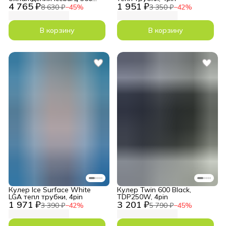
4 765 ₽
1 951 ₽
Infinity BK
8 630 ₽
−
45
%
3 350 ₽
−
42
%
В корзину
В корзину
Кулер Ice Surface White
Кулер Twin 600 Black,
LGA тепл трубки, 4pin
TDP250W, 4pin
1 971 ₽
3 201 ₽
3 390 ₽
−
42
%
5 790 ₽
−
45
%