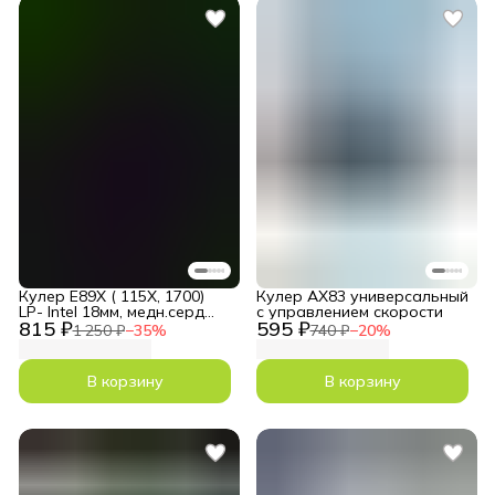
Кулер E89X ( 115X, 1700)
Кулер AX83 универсальный
LP- Intel 18мм, медн.серд
с управлением скорости
815 ₽
595 ₽
50Вт
1 250 ₽
−
35
%
740 ₽
−
20
%
В корзину
В корзину