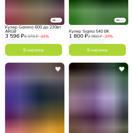
Кулер Gamma 600 до 230вт
ARGB
Кулер Sigma 540 BK
3 596 ₽
1 800 ₽
6 370 ₽
−
44
%
2 960 ₽
−
39
%
В корзину
В корзину