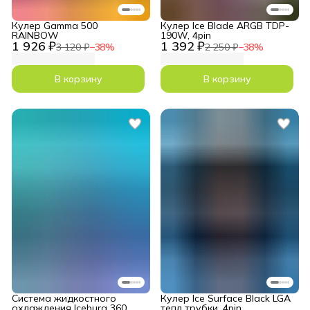
Кулер Gamma 500
Кулер Ice Blade ARGB TDP-
RAINBOW
190W, 4pin
1 926 ₽
1 392 ₽
3 120 ₽
−
38
%
2 250 ₽
−
38
%
В корзину
В корзину
Система жидкостного
Кулер Ice Surface Black LGA
охлаждения Iceburg 360
тепл трубки, 4pin