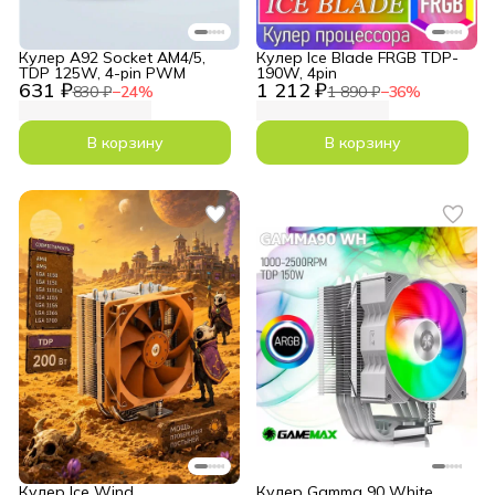
Кулер A92 Socket AM4/5,
Кулер Ice Blade FRGB TDP-
TDP 125W, 4-pin PWM
190W, 4pin
631 ₽
1 212 ₽
830 ₽
−
24
%
1 890 ₽
−
36
%
В корзину
В корзину
Кулер Ice Wind
Кулер Gamma 90 White