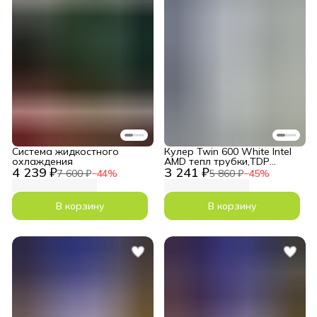
Система жидкостного
Кулер Twin 600 White Intel
охлаждения
AMD тепл трубки,TDP
4 239 ₽
3 241 ₽
250W, 4pin
7 600 ₽
−
44
%
5 860 ₽
−
45
%
В корзину
В корзину