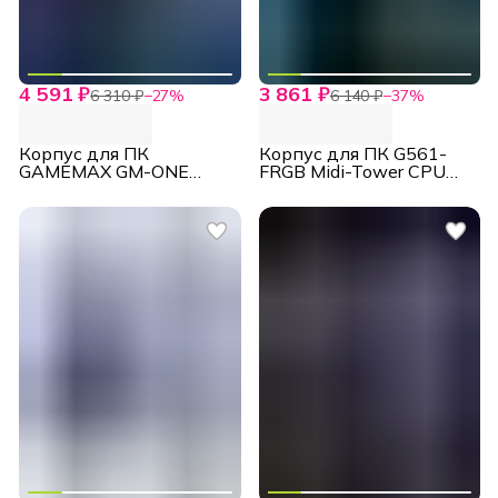
4 591 ₽
3 861 ₽
6 310 ₽
−
27
%
6 140 ₽
−
37
%
Корпус для ПК
Корпус для ПК G561-
GAMEMAX GM-ONE
FRGB Midi-Tower CPU
FRGB Черный
160мм VGA 360мм