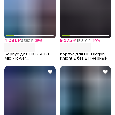
4 081 ₽
9 175 ₽
6 580 ₽
−
38
%
15 310 ₽
−
40
%
Корпус для ПК G561-F
Корпус для ПК Dragon
Midi-Tower
Knight 2 без БП Черный
вентиляторы FRGB