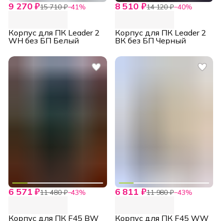
9 270 ₽
8 510 ₽
15 710 ₽
−
41
%
14 120 ₽
−
40
%
Корпус для ПК Leader 2
Корпус для ПК Leader 2
WH без БП Белый
ВК без БП Черный
6 571 ₽
6 811 ₽
11 480 ₽
−
43
%
11 980 ₽
−
43
%
Корпус для ПК F45 BW
Корпус для ПК F45 WW