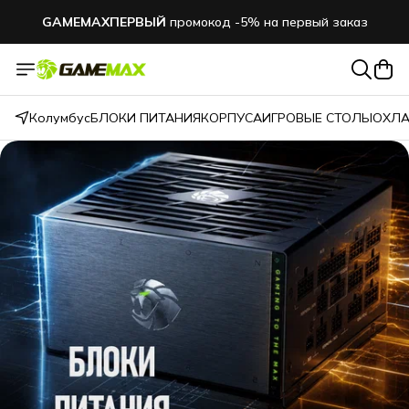
GAMEMAXПЕРВЫЙ
промокод -5% на первый заказ
Колумбус
БЛОКИ ПИТАНИЯ
КОРПУСА
ИГРОВЫЕ СТОЛЫ
ОХЛА