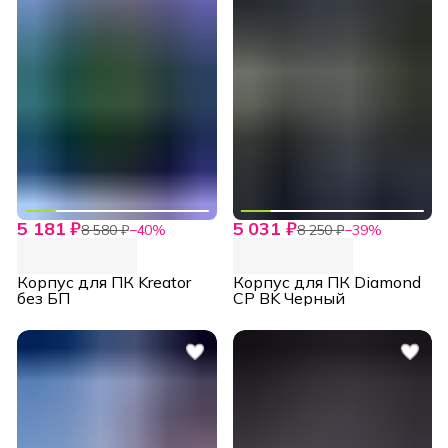
5 181 ₽
5 031 ₽
8 580 ₽
−
40
%
8 250 ₽
−
39
%
Корпус для ПК Kreator
Корпус для ПК Diamond
без БП
CP BK Черный