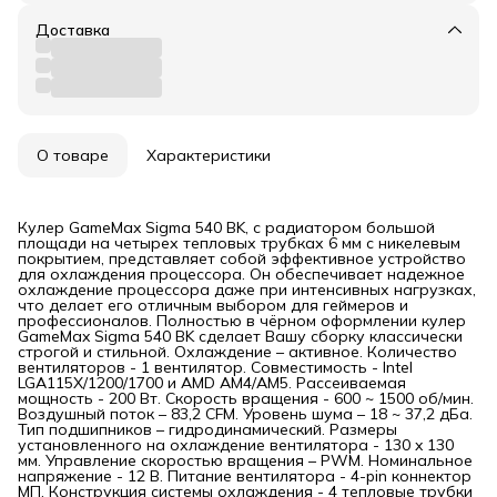
Доставка
О товаре
Характеристики
Кулер GameMax Sigma 540 BK, с радиатором большой
площади на четырех тепловых трубках 6 мм с никелевым
покрытием, представляет собой эффективное устройство
для охлаждения процессора. Он обеспечивает надежное
охлаждение процессора даже при интенсивных нагрузках,
что делает его отличным выбором для геймеров и
профессионалов. Полностью в чёрном оформлении кулер
GameMax Sigma 540 BK сделает Вашу сборку классически
строгой и стильной. Охлаждение – активное. Количество
вентиляторов - 1 вентилятор. Совместимость - Intel
LGA115X/1200/1700 и AMD AM4/AM5. Рассеиваемая
мощность - 200 Вт. Скорость вращения - 600 ~ 1500 об/мин.
Воздушный поток – 83,2 CFM. Уровень шума – 18 ~ 37,2 дБа.
Тип подшипников – гидродинамический. Размеры
установленного на охлаждение вентилятора - 130 x 130
мм. Управление скоростью вращения – PWM. Номинальное
напряжение - 12 В. Питание вентилятора - 4-pin коннектор
МП. Конструкция системы охлаждения - 4 тепловые трубки