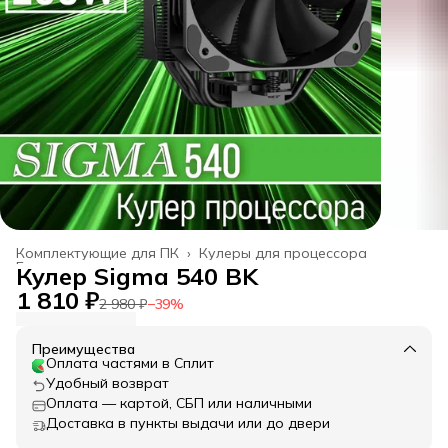
Комплектующие для ПК
›
Кулеры для процессора
Главная
›
Кулер Sigma 540 BK
1 810 ₽
2 980 ₽
−
39
%
Преимущества
Оплата частями в Сплит
Удобный возврат
Оплата — картой, СБП или наличными
Доставка в пункты выдачи или до двери