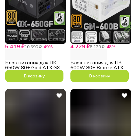
5 419 ₽
4 229 ₽
10 590 ₽
−
49
%
8 120 ₽
−
48
%
Блок питания для ПК
Блок питания для ПК
650W 80+ Gold ATX GX
600W 80+ Bronze ATX
650GF Черный
GM 600B WH Белый
В корзину
В корзину