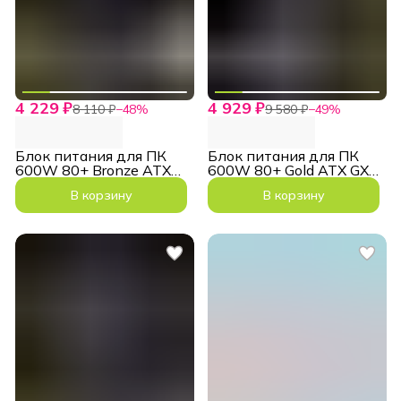
4 229 ₽
4 929 ₽
8 110 ₽
−
48
%
9 580 ₽
−
49
%
Блок питания для ПК
Блок питания для ПК
600W 80+ Bronze ATX
600W 80+ Gold ATX GX
GM 600B Черный
600G Черный
В корзину
В корзину