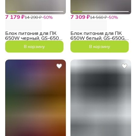
7 179 ₽
7 309 ₽
14 290 ₽
−
50
%
14 560 ₽
−
50
%
Блок питания для ПК
Блок питания для ПК
650W черный, GS-650G,
650W белый, GS-650G,
SFX 80+ Gold
SFX 80+ Gold
В корзину
В корзину