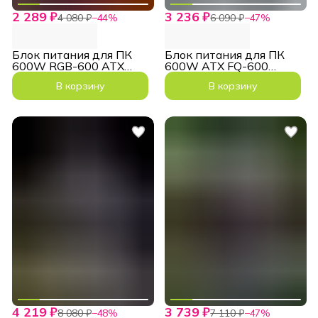
2 289 ₽
3 236 ₽
4 080 ₽
−
44
%
6 090 ₽
−
47
%
Блок питания для ПК
Блок питания для ПК
600W RGB-600 ATX
600W ATX FQ-600
RGB подсветка
2х4+4pin 2x6+2pin
В корзину
В корзину
4 219 ₽
3 739 ₽
8 080 ₽
−
48
%
7 110 ₽
−
47
%