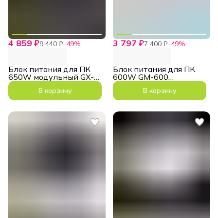
4 859 ₽
3 797 ₽
9 440 ₽
−
49
%
7 400 ₽
−
49
%
Блок питания для ПК
Блок питания для ПК
650W модульный GX-
600W GM-600
650 Modular ATX
модульный белый 80+
В корзину
В корзину
Bronze