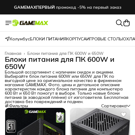
GAMEMAXПЕРВЫЙ
промокод -5% на первый заказ
Колумбус
БЛОКИ ПИТАНИЯ
КОРПУСА
ИГРОВЫЕ СТОЛЫ
ОХЛА
Главная
›
Блоки питания для ПК 600W и 650W
Блоки питания для ПК 600W и
650W
Большой ассортимент с наличием скидок и акциями.
Выбирайте блок питания 600W или 650W для ПК по
выгодной цене за оригинальное качество в фирменном
магазине GAMEMAX. Фото, цены и детальное описание
характеристик каждого блока питания для компьютера
600 Вт и 650 Вт помогут в выборе. Только новые блоки
питания (в заводской плёнке) от изготовителя. Бесплатная
доставка без повреждений и подмен.
Фильтры
Сортировка