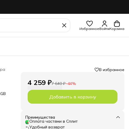
Избранное
Войти
Корзина
ора
В избранное
4 259 ₽
7 640 ₽
−
44
%
RGB
Добавить в корзину
з
Преимущества
Оплата частями в Сплит
-V3
Удобный возврат