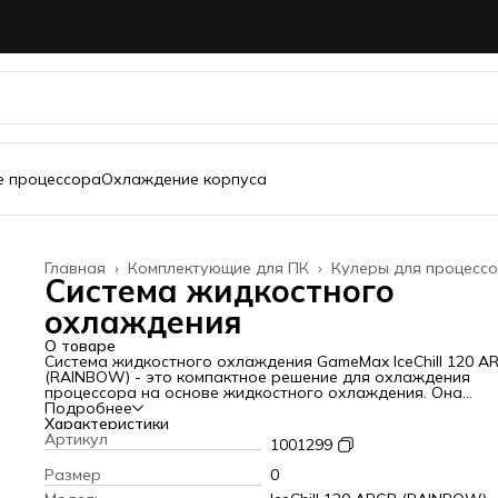
 процессора
Охлаждение корпуса
Главная
›
Комплектующие для ПК
›
Кулеры для процесс
Система жидкостного
охлаждения
О товаре
Система жидкостного охлаждения GameMax IceChill 120 A
(RAINBOW) - это компактное решение для охлаждения
процессора на основе жидкостного охлаждения. Она
обеспечивает эффективное охлаждение процессора
Подробнее
благодаря наличию радиатора, вентилятора и насоса,
Характеристики
работающего по принципу перекачивания жидкости чере
Артикул
1001299
систему.
Основные характеристики:
Размер
0
Совместимость - 1150/1151/1155/1156/1200/1366/2011/2011