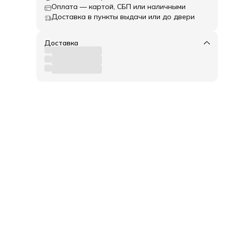
Оплата — картой, СБП или наличными
Доставка в пункты выдачи или до двери
Доставка
t
ble
для
ивать
ных
ю