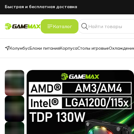
GAMEMAXПЕРВЫЙ
промокод -5% на первый заказ
Каталог
Колумбус
Блоки питания
Корпуса
Столы игровые
Охлаждение