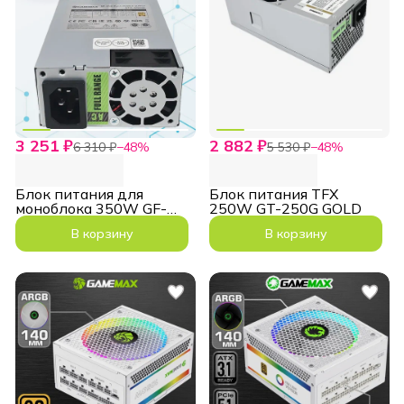
3 251 ₽
2 882 ₽
6 310 ₽
−
48
%
5 530 ₽
−
48
%
Блок питания для
Блок питания TFX
моноблока 350W GF-
250W GT-250G GOLD
350, FLEX
В корзину
В корзину