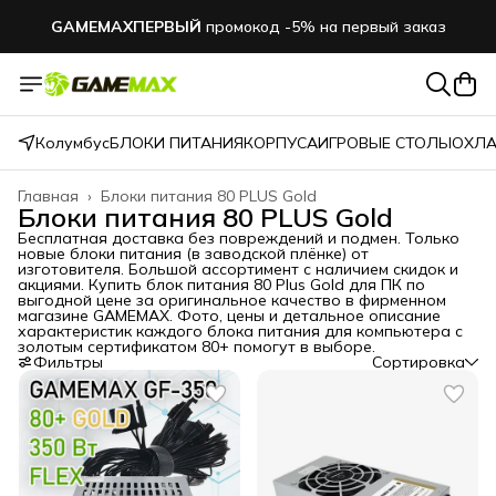
GAMEMAXПЕРВЫЙ
промокод -5% на первый заказ
Колумбус
БЛОКИ ПИТАНИЯ
КОРПУСА
ИГРОВЫЕ СТОЛЫ
ОХЛА
Главная
›
Блоки питания 80 PLUS Gold
Блоки питания 80 PLUS Gold
Бесплатная доставка без повреждений и подмен. Только
новые блоки питания (в заводской плёнке) от
изготовителя. Большой ассортимент с наличием скидок и
акциями. Купить блок питания 80 Plus Gold для ПК по
выгодной цене за оригинальное качество в фирменном
магазине GAMEMAX. Фото, цены и детальное описание
характеристик каждого блока питания для компьютера с
золотым сертификатом 80+ помогут в выборе.
Фильтры
Сортировка