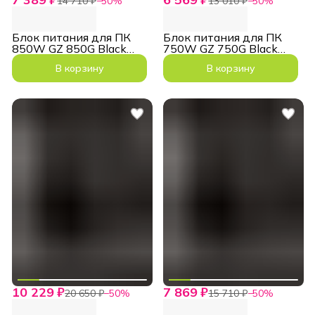
14 710 ₽
−
50
%
13 010 ₽
−
50
%
Блок питания для ПК
Блок питания для ПК
850W GZ 850G Black
750W GZ 750G Black
ATX3.1 PCIe5.1
ATX3.1 PCIe5.1
В корзину
В корзину
10 229 ₽
7 869 ₽
20 650 ₽
−
50
%
15 710 ₽
−
50
%