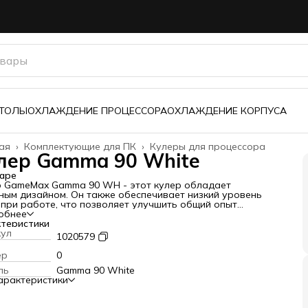
з
СТОЛЫ
ОХЛАЖДЕНИЕ ПРОЦЕССОРА
ОХЛАЖДЕНИЕ КОРПУСА
ая
›
Комплектующие для ПК
›
Кулеры для процессора
лер Gamma 90 White
аре
 GameMax Gamma 90 WH - этот кулер обладает
ным дизайном. Он также обеспечивает низкий уровень
при работе, что позволяет улучшить общий опыт
ьзования ПК.
обнее
ные характеристики:
теристики
дение - активное
кул
1020579
ество вентиляторов - 1 вентилятор
стимость - Intel LGA1700/1200/115X и AMD AM5/AM4
ер
0
иваемая мощность - 150 Вт
ль
Gamma 90 White
сть вращения - 1000 ~ 2500 об/мин
арактеристики
шный поток - 48.8 CFM
одшипников - гидродинамический
ры установленного на охлаждение вентилятора - 92 x