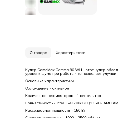
92 мм
Подсв
Тип п
Макси
Номин
Питан
Питан
Конст
Матер
Крепл
Срок 
Если 
комп
выбор
проце
О товаре
Характеристики
даже 
Поста
Кулер GameMax Gamma 90 WH - этот кулер облада
уровень шума при работе, что позволяет улучши
Основные характеристики:
Охлаждение - активное
Количество вентиляторов - 1 вентилятор
Совместимость - Intel LGA1700/1200/115X и AMD A
Рассеиваемая мощность - 150 Вт
Скорость вращения - 1000 ~ 2500 об/мин