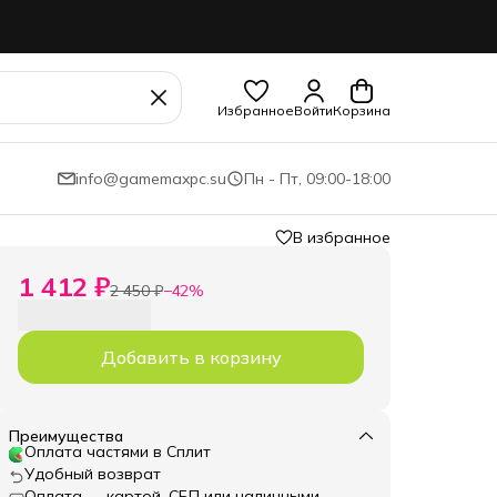
Избранное
Войти
Корзина
info@gamemaxpc.su
Пн - Пт, 09:00-18:00
В избранное
1 412 ₽
2 450 ₽
−
42
%
Добавить в корзину
Преимущества
Оплата частями в Сплит
Удобный возврат
Оплата — картой, СБП или наличными