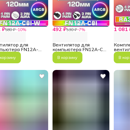
 ₽
492 ₽
1 081 
580 ₽
−
10
%
530 ₽
−
7
%
тилятор для
Вентилятор для
Компл
пьютера FN12A-
компьютера FN12A-C8I
венти
-W (OEM)
(ОЕМ)
White
 корзину
В корзину
В кор
Cooling