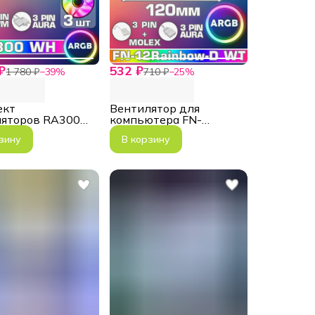
₽
532 ₽
1 780 ₽
−
39
%
710 ₽
−
25
%
ект
Вентилятор для
ляторов RA300
компьютера FN-
 3*120мм ARGB
12Rainbow-D WT
зину
В корзину
 fans