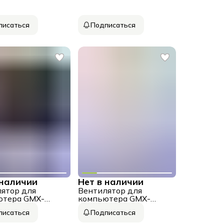
erse!)
Black 3*120мм ARGB
Cooling fans
писаться
Подписаться
 наличии
Нет в наличии
ятор для
Вентилятор для
ютера GMX-
компьютера GMX-
-PWM
WFWT-PWM
писаться
Подписаться