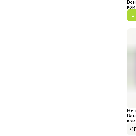
Вен
ком
WF
В
Нет
Вен
ком
C8I