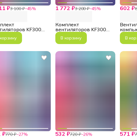
11 ₽
1 772 ₽
602 ₽
3 100 ₽
−
45
%
3 200 ₽
−
45
%
8
плект
Комплект
Вентил
тиляторов KF300
вентиляторов KF300
компь
WH
12Rain
 корзину
В корзину
В кор
 ₽
532 ₽
571 ₽
770 ₽
−
27
%
720 ₽
−
26
%
7