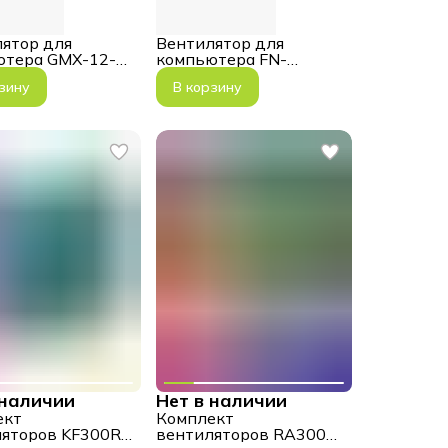
ятор для
Вентилятор для
ютера GMX-12-
компьютера FN-
12Rainbow-M, Rainbow
зину
В корзину
ARGB
 наличии
Нет в наличии
ект
Комплект
яторов KF300R
вентиляторов RA300