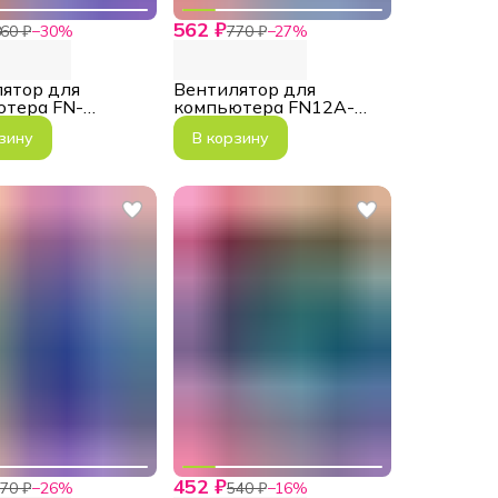
562 ₽
60 ₽
−
30
%
770 ₽
−
27
%
ятор для
Вентилятор для
ютера FN-
компьютера FN12A-
bow-Q-Infinity
C8I-R реверс белый
зину
В корзину
452 ₽
70 ₽
−
26
%
540 ₽
−
16
%