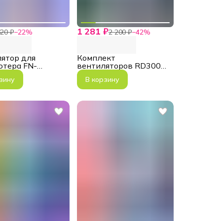
1 281 ₽
20 ₽
−
22
%
2 200 ₽
−
42
%
ятор для
Комплект
ютера FN-
вентиляторов RD300
nbow-C2
White 3*120мм ARGB
зину
В корзину
Infinity