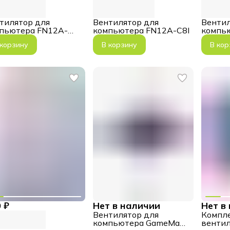
тилятор для
Вентилятор для
Вентил
пьютера FN12A-
компьютера FN12A-C8I
компь
-W белый
CBB
 корзину
В корзину
В кор
 ₽
Нет в наличии
Нет в
Вентилятор для
Компл
компьютера GameMax,
вентил