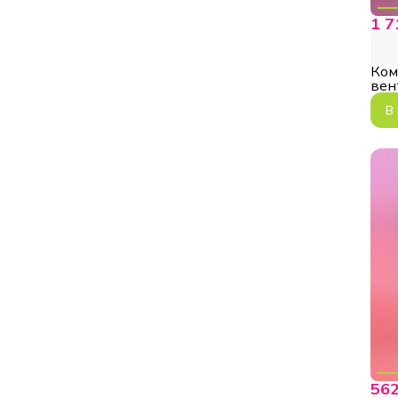
1 7
Ком
вен
BK
В
562