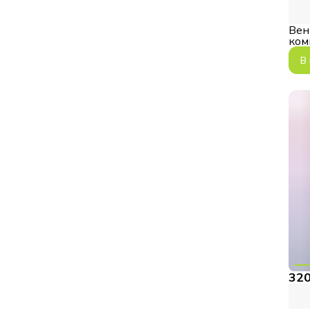
Вен
ком
C8I
В
320