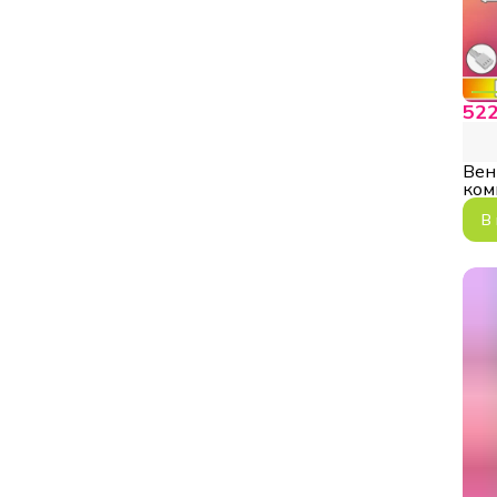
522
Вен
ком
C8I
В