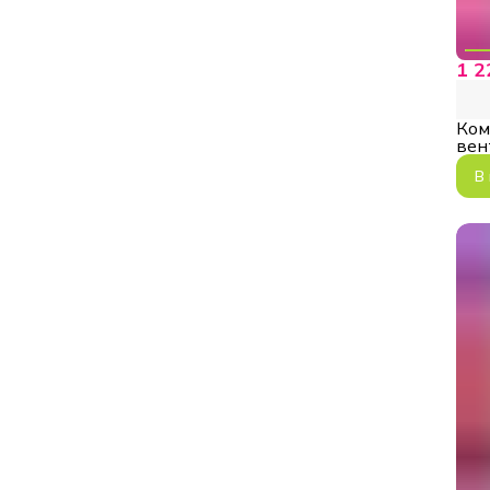
1 2
Ком
вен
WH 
В