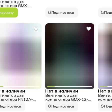
FN12A-C8I-R (OEM)
BK (Rev
тилятор для
пьютера GMX-
WT 120мм
 корзину
Подписаться
Под
 в наличии
Нет в наличии
Нет в
тилятор для
Вентилятор для
Вентил
пьютера FN12A-
компьютера GMX-12-
компь
-R
DBB
WFBK
Подписаться
Подписаться
Под