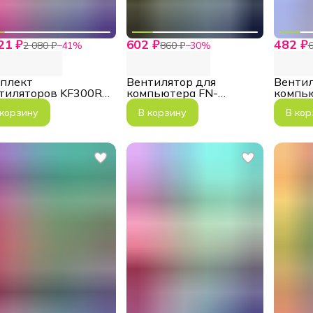
21 ₽
602 ₽
482 ₽
2 080 ₽
−
41
%
860 ₽
−
30
%
6
плект
Вентилятор для
Вентил
тиляторов KF300R
компьютера FN-
компь
(Reverse!)
12ARGB-L, ARGB,
12Rai
 корзину
В корзину
В кор
3pin+4pin