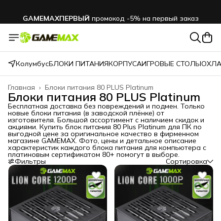
GAMEMAXПЕРВЫЙ
промокод -5% на первый заказ
Колумбус
БЛОКИ ПИТАНИЯ
КОРПУСА
ИГРОВЫЕ СТОЛЫ
ОХЛА
Главная
›
Блоки питания 80 PLUS Platinum
Блоки питания 80 PLUS Platinum
Бесплатная доставка без повреждений и подмен. Только
новые блоки питания (в заводской плёнке) от
изготовителя. Большой ассортимент с наличием скидок и
акциями. Купить блок питания 80 Plus Platinum для ПК по
выгодной цене за оригинальное качество в фирменном
магазине GAMEMAX. Фото, цены и детальное описание
характеристик каждого блока питания для компьютера с
платиновым сертификатом 80+ помогут в выборе.
Фильтры
Сортировка