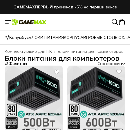
GAMEMAXПЕРВЫЙ
промокод -5% на первый заказ
Колумбус
БЛОКИ ПИТАНИЯ
КОРПУСА
ИГРОВЫЕ СТОЛЫ
ОХЛА
Комплектующие для ПК
›
Блоки питания для компьютеров
Главная
›
Блоки питания для компьютеров
Фильтры
Сортировка