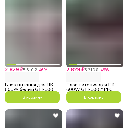
2 879 ₽
2 829 ₽
5 310 ₽
−
46
%
5 210 ₽
−
46
%
Блок питания для ПК
Блок питания для ПК
600W белый GTI-600
600W GTI-600 APFC
ATX 140мм
ATX 140мм
В корзину
В корзину