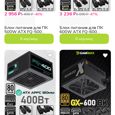
2 956 ₽
3 236 ₽
5 490 ₽
−
46
%
6 090 ₽
−
47
%
Блок питания для ПК
Блок питания для ПК
500W ATX FQ-500
600W ATX FQ-600
4+4pin 2x6+2pin
2х4+4pin 2x6+2pin
В корзину
В корзину