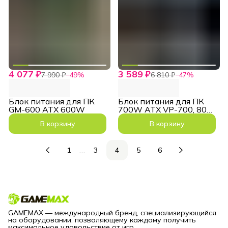
4 077 ₽
3 589 ₽
7 990 ₽
−
49
%
6 810 ₽
−
47
%
Блок питания для ПК
Блок питания для ПК
GM-600 ATX 600W
700W ATX VP-700, 80+
Bronze
В корзину
В корзину
…
1
3
4
5
6
GAMEMAX — международный бренд, специализирующийся
на оборудовании, позволяющему каждому получить
максимальное удовольствие от игр.