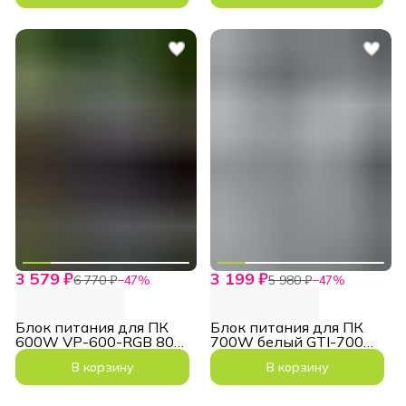
3 579 ₽
3 199 ₽
6 770 ₽
−
47
%
5 980 ₽
−
47
%
Блок питания для ПК
Блок питания для ПК
600W VP-600-RGB 80+
700W белый GTI-700
Bronze ATX
ATX 140мм
В корзину
В корзину