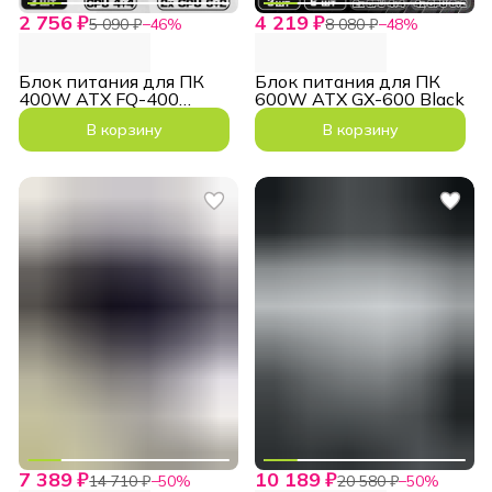
2 756 ₽
4 219 ₽
5 090 ₽
−
46
%
8 080 ₽
−
48
%
Блок питания для ПК
Блок питания для ПК
400W ATX FQ-400
600W ATX GX-600 Black
4+4pin 2x6+2-pin
В корзину
В корзину
7 389 ₽
10 189 ₽
14 710 ₽
−
50
%
20 580 ₽
−
50
%