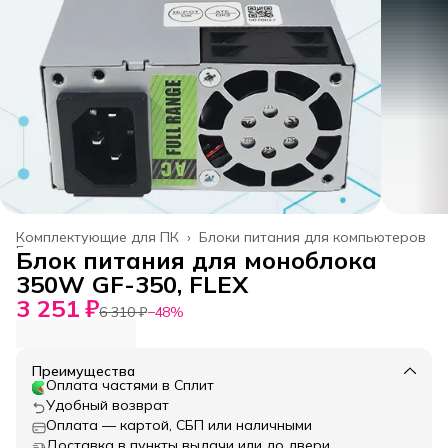
Комплектующие для ПК
›
Блоки питания для компьютеров
Главная
›
Блок питания для моноблока
350W GF-350, FLEX
3 251 ₽
6 310 ₽
−
48
%
Преимущества
Оплата частями в Сплит
Удобный возврат
Оплата — картой, СБП или наличными
Доставка в пункты выдачи или до двери