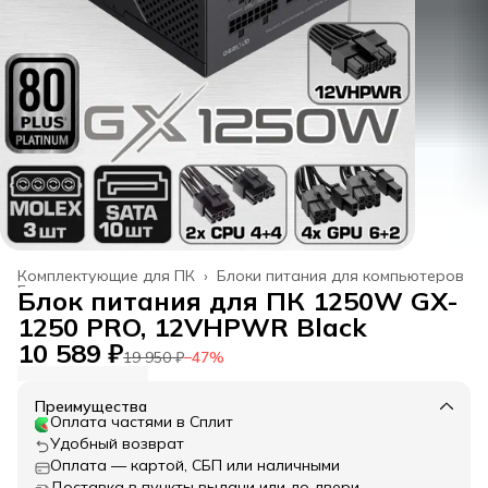
Комплектующие для ПК
›
Блоки питания для компьютеров
Главная
›
Блок питания для ПК 1250W GX-
1250 PRO, 12VHPWR Black
10 589 ₽
19 950 ₽
−
47
%
Преимущества
Оплата частями в Сплит
Удобный возврат
Оплата — картой, СБП или наличными
Доставка в пункты выдачи или до двери