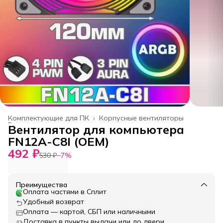
Комплектующие для ПК
›
Корпусные вентиляторы
Главная
›
Вентилятор для компьютера
FN12A-C8I (ОЕМ)
492 ₽
530 ₽
−
7
%
Преимущества
Оплата частями в Сплит
Удобный возврат
Оплата — картой, СБП или наличными
Доставка в пункты выдачи или до двери