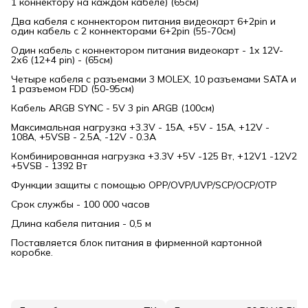
1 коннектору на каждом кабеле) (65см)
Два кабеля с коннектором питания видеокарт 6+2pin и
один кабель с 2 коннекторами 6+2pin (55-70см)
Один кабель c коннектором питания видеокарт - 1x 12V-
2х6 (12+4 pin) - (65см)
Четыре кабеля с разъемами 3 MOLEX, 10 разъемами SATA и
1 разъемом FDD (50-95см)
Кабель ARGB SYNC - 5V 3 pin ARGB (100см)
Максимальная нагрузка +3.3V - 15A, +5V - 15A, +12V -
108A, +5VSB - 2.5A, -12V - 0.3A
Комбинированная нагрузка +3.3V +5V -125 Вт, +12V1 -12V2
+5VSB - 1392 Вт
Функции защиты с помощью OPP/OVP/UVP/SCP/OCP/ОТР
Срок службы - 100 000 часов
Длина кабеля питания - 0,5 м
Поставляется блок питания в фирменной картонной
коробке.