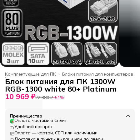
Комплектующие для ПК
›
Блоки питания для компьютеров
Главная
›
Блок питания для ПК 1300W
RGB-1300 white 80+ Platinum
10 969 ₽
22 380 ₽
−
51
%
Преимущества
Оплата частями в Сплит
Удобный возврат
Оплата — картой, СБП или наличными
Доставка в пункты выдачи или до двери