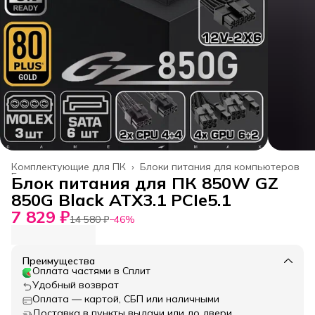
Комплектующие для ПК
›
Блоки питания для компьютеров
Главная
›
Блок питания для ПК 850W GZ
850G Black ATX3.1 PCIe5.1
7 829 ₽
14 580 ₽
−
46
%
Преимущества
Оплата частями в Сплит
Удобный возврат
Оплата — картой, СБП или наличными
Доставка в пункты выдачи или до двери