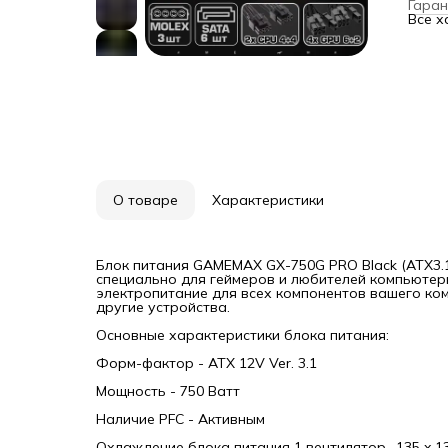
Гаран
Налич
Все х
Охлаж
Управ
Макси
Питан
Макси
Часто
Серти
КПД 
Отсое
моду
Конне
Один 
- 85 с
О товаре
Характеристики
Два к
каждо
Один 
pin) -
Один 
Блок питания GAMEMAX GX-750G PRO Black (ATX3.1
Два к
специально для геймеров и любителей компьютер
Макси
электропитание для всех компонентов вашего ком
+5VSB
другие устройства.
Комби
750Вт
Основные характеристики блока питания:
Функ
OPP/O
Форм-фактор - ATX 12V Ver. 3.1
Защит
FCC /
Мощность - 750 Ватт
Срок 
Длина
Наличие PFC - Активным
Поста
Охлаждение блока питания 1 вентилятор -135 x 1