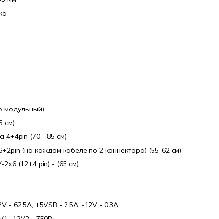
ка
ю модульный)
5 см)
4+4pin (70 - 85 см)
+2pin (на каждом кабеле по 2 коннектора) (55-62 см)
х6 (12+4 pin) - (65 см)
 - 62.5A, +5VSB - 2.5A, -12V - 0.3A
V1 -12V2 - 750Вт