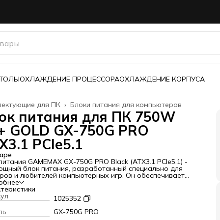
з
СТОЛЫ
ОХЛАЖДЕНИЕ ПРОЦЕССОРА
ОХЛАЖДЕНИЕ КОРПУСА
лектующие для ПК
›
Блоки питания для компьютеров
ая
›
ок питания для ПК 750W
+ GOLD GX-750G PRO
X3.1 PCIe5.1
аре
питания GAMEMAX GX-750G PRO Black (ATX3.1 PCIe5.1) -
ощный блок питания, разработанный специально для
ров и любителей компьютерных игр. Он обеспечивает
льное и надежное электропитание для всех
обнее
нентов вашего компьютера, включая процессор,
теристики
карту, жесткий диск и другие устройства.
кул
1025352
ные характеристики блока питания:
фактор - ATX 12V Ver. 3.1
ль
GX-750G PRO
сть - 750 Ватт