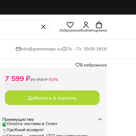
Избранное
Войти
Корзина
info@gamemaxpc.su
Пн - Пт, 09:00-18:00
В избранное
7 599 ₽
15 150 ₽
−
50
%
Добавить в корзину
Преимущества
Оплата частями в Сплит
Удобный возврат
Оплата — картой, СБП или наличными