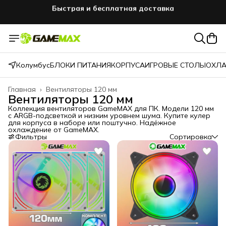
GAMEMAXПЕРВЫЙ
промокод -5% на первый заказ
Колумбус
БЛОКИ ПИТАНИЯ
КОРПУСА
ИГРОВЫЕ СТОЛЫ
ОХЛА
Главная
›
Вентиляторы 120 мм
Вентиляторы 120 мм
Коллекция вентиляторов GameMAX для ПК. Модели 120 мм
с ARGB-подсветкой и низким уровнем шума. Купите кулер
для корпуса в наборе или поштучно. Надёжное
охлаждение от GameMAX.
Фильтры
Сортировка