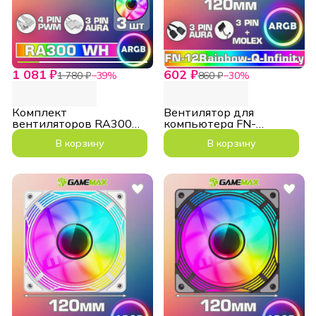
1 081 ₽
602 ₽
1 780 ₽
−
39
%
860 ₽
−
30
%
Комплект
Вентилятор для
вентиляторов RA300
компьютера FN-
White 3*120мм ARGB
12Rainbow-Q-Infinity
В корзину
В корзину
Cooling fans