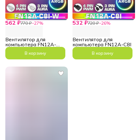
562 ₽
532 ₽
770 ₽
−
27
%
720 ₽
−
26
%
Вентилятор для
Вентилятор для
компьютера FN12A-
компьютера FN12A-C8I
C8I-W белый
В корзину
В корзину