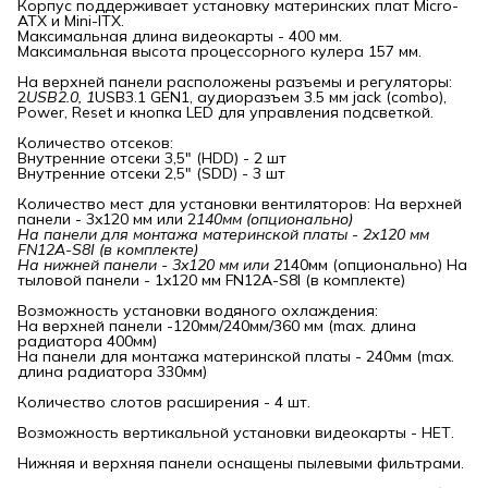
Корпус поддерживает установку материнских плат Мicro-
АТХ и Mini-ITX.
Максимальная длина видеокарты - 400 мм.
Максимальная высота процессорного кулера 157 мм.
На верхней панели расположены разъемы и регуляторы:
2
USB2.0, 1
USB3.1 GEN1, аудиоразъем 3.5 мм jack (combo),
Power, Reset и кнопка LED для управления подсветкой.
Количество отсеков:
Внутренние отсеки 3,5" (HDD) - 2 шт
Внутренние отсеки 2,5" (SDD) - 3 шт
Количество мест для установки вентиляторов: На верхней
панели - 3x120 мм или 2
140мм (опционально)

На панели для монтажа материнской платы - 2x120 мм 
FN12A-S8I (в комплекте)

На нижней панели - 3x120 мм или 2
140мм (опционально) На
тыловой панели - 1x120 мм FN12A-S8I (в комплекте)
Возможность установки водяного охлаждения:
На верхней панели -120мм/240мм/360 мм (max. длина
радиатора 400мм)
На панели для монтажа материнской платы - 240мм (max.
длина радиатора 330мм)
Количество слотов расширения - 4 шт.
Возможность вертикальной установки видеокарты - НЕТ.
Нижняя и верхняя панели оснащены пылевыми фильтрами.