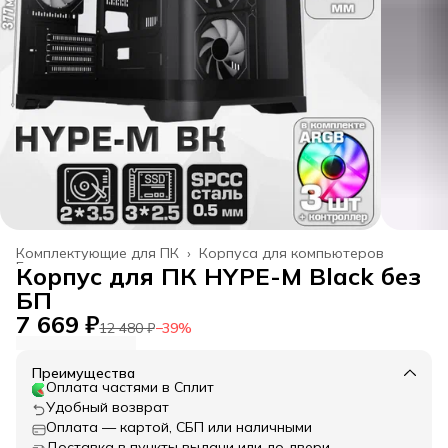
Комплектующие для ПК
›
Корпуса для компьютеров
Главная
›
Корпус для ПК HYPE-M Black без
БП
7 669 ₽
12 480 ₽
−
39
%
Преимущества
Оплата частями в Сплит
Удобный возврат
Оплата — картой, СБП или наличными
Доставка в пункты выдачи или до двери