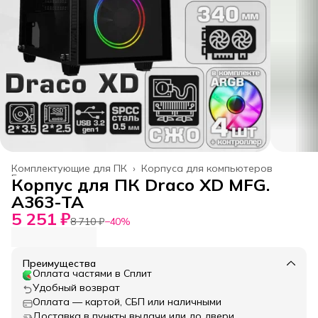
Комплектующие для ПК
›
Корпуса для компьютеров
Главная
›
Корпус для ПК Draco XD MFG.
A363-TA
5 251 ₽
8 710 ₽
−
40
%
Преимущества
Оплата частями в Сплит
Удобный возврат
Оплата — картой, СБП или наличными
Доставка в пункты выдачи или до двери