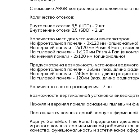
игров
модел
С помощью ARGB-контроллер расположенного на 
функц
Количество отсеков:
Внутренние отсеки 3,5 (HDD) - 2 шт
Внутренние отсеки 2,5 (SDD) - 2 шт
Количество мест для установки вентиляторов:
На фронтальной панели - 3x120 мм (опционально)
На верхней панели - 2x120 мм Prism 4 Fan (в компл
На тыловой панели - 1x120 мм Prism 4 Fan (в компл
На нижней панели - 2x120 мм (опционально)
Предусмотрена возможность установки водяного
На фронтальной панели - 360мм (max. длина ради
На верхней панели - 240мм (max. длина радиатор
На тыловой панели - 120мм (max. длина радиатор
Количество слотов расширения - 7 шт.
Возможность вертикальной установки видеокарты
Нижняя и верхняя панели оснащены пылевыми фи
Поставляется компьютерный корпус в фирменной 
Корпус GameMax Time Bandit предлагает идеально
игрового компьютера или мощной рабочей станции
качество, функциональность и эстетическое офор