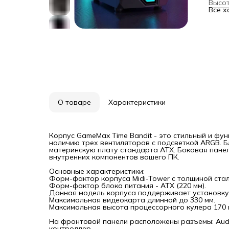
Высо
мм.
Все х
Форм-
Данна
матер
Макси
Макси
На фр
(микр
контр
С по
панел
Колич
Внутр
Внутр
О товаре
Характеристики
Колич
На фр
На ве
2x140
На ты
Корпус GameMax Time Bandit - это стильный и фу
На ни
наличию трех вентиляторов с подсветкой ARGB. Б
Преду
материнскую плату стандарта ATX. Боковая пане
охла
внутренних компонентов вашего ПК.
На фр
390мм
Основные характеристики:
На ве
Форм-фактор корпуса Midi-Tower с толщиной стали
На ты
Форм-фактор блока питания - АТХ (220 мм).
Колич
Данная модель корпуса поддерживает установку м
Возмо
Максимальная видеокарта длинной до 330 мм.
Нижня
Максимальная высота процессорного кулера 170 
Поста
Корпу
На фронтовой панели расположены разъемы: Audi
сочет
контроллер.