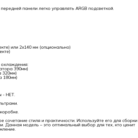
ого компьютера или мощной рабочей станции. Данная
ь – это оптимальный выбор для тех, кто ценит качество,
передней панели легко управлять ARGB подсветкой.
иональность и эстетическое оформление.
екте) или 2x140 мм (опционально)
екте)
 охлаждения:
атора 390мм)
а 320мм)
а 180мм)
 - НЕТ.
льтрами.
коробке.
е сочетание стиля и практичности. Используйте его для сборки
. Данная модель – это оптимальный выбор для тех, кто ценит
мление.