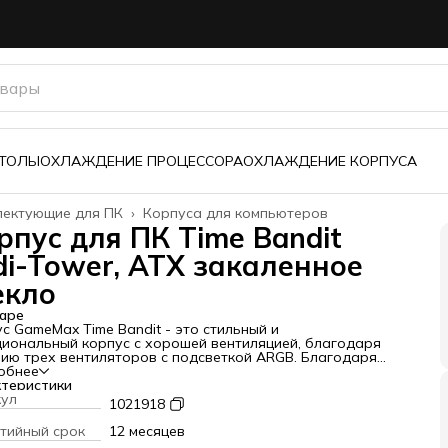
з
СТОЛЫ
ОХЛАЖДЕНИЕ ПРОЦЕССОРА
ОХЛАЖДЕНИЕ КОРПУСА
лектующие для ПК
›
Корпуса для компьютеров
ая
›
рпус для ПК Time Bandit
di-Tower, ATX закаленное
екло
аре
с GameMax Time Bandit - это стильный и
иональный корпус с хорошей вентиляцией, благодаря
ию трех вентиляторов с подсветкой ARGB. Благодаря
фактору Midi-Tower, в нем можно установить
обнее
инскую плату стандарта ATX. Боковая панель из
теристики
енного стекла позволяет наслаждаться видом
кул
1021918
енних компонентов вашего ПК.
ные характеристики:
тийный срок
12 месяцев
фактор корпуса Midi-Tower с толщиной стали SPCC - 0,6