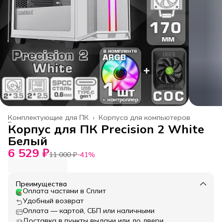
Комплектующие для ПК
›
Корпуса для компьютеров
Главная
›
Корпус для ПК Precision 2 White
Белый
6 529 ₽
11 000 ₽
−
41
%
Преимущества
Оплата частями в Сплит
Удобный возврат
Оплата — картой, СБП или наличными
Доставка в пункты выдачи или до двери