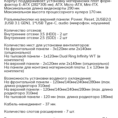
Корпус поддерживает установку материнских плат форм-
фактор E-ATX (282*305 мм), ATX, Micro-ATX, Mini-ITX.
Максимальная длина видеокарты 290 мм.
Максимальная высота процессорного кулера 170 мм.
Разъемы/кнопки на верхней панели: Power, Reset, 2
USB2.0, 
1
USB 3.1 GEN1, 1*USB Type-C, audio (микрофон, наушники)
Количество отсеков:
Внутренние отсеки 3,5 (HDD) - 2 шт
Внутренние отсеки 2,5 (SDD) - 2 шт
Количество мест для установки вентиляторов:
На фронтальной панели - 3x120мм или 2x140мм
(опционально)
На тыловой панели - 1x120мм Dual Ring Infinity WT (в
комплекте)
На верхней панели - 2x120мм или 2x140мм (опционально)
На панели для монтажа материнской платы: 1 х 120мм (в
комплекте)
Возможность установки водяного охлаждения:
На фронтальной панели - 120мм/140мм/240мм/280мм (max.
длина радиатора 310мм)
На верхней панели - 120мм/140мм/240мм/280мм (max. длина
радиатора 310мм)
На тыловой панели - 120 мм (max. длина радиатора 180мм)
Кабель-менеджмент - 37 мм.
Количество слотов расширения - 7 шт.