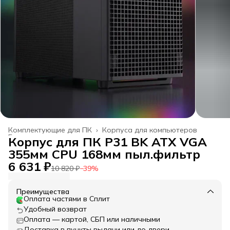
Комплектующие для ПК
›
Корпуса для компьютеров
Главная
›
Корпус для ПК P31 BK ATX VGA
355мм CPU 168мм пыл.фильтр
6 631 ₽
10 820 ₽
−
39
%
Преимущества
Оплата частями в Сплит
Удобный возврат
Оплата — картой, СБП или наличными
Доставка в пункты выдачи или до двери