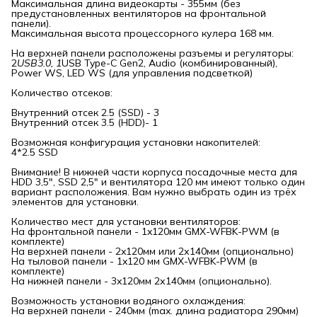
Максимальная длина видеокарты - 355мм (без
предустановленных вентиляторов на фронтальной
панели).
Максимальная высота процессорного кулера 168 мм.
На верхней панели расположены разъемы и регуляторы:
2
USB3.0, 1
USB Type-C Gen2, Audio (комбинированный),
Power WS, LED WS (для управления подсветкой)
Количество отсеков:
Внутренний отсек 2.5 (SSD) - 3
Внутренний отсек 3.5 (HDD)- 1
Возможная конфигурация установки накопителей:
4*2.5 SSD
Внимание! В нижней части корпуса посадочные места для
HDD 3,5", SSD 2,5" и вентилятора 120 мм имеют только один
вариант расположения. Вам нужно выбрать один из трёх
элементов для установки.
Количество мест для установки вентиляторов:
На фронтальной панели - 1x120мм GMX-WFBK-PWM (в
комплекте)
На верхней панели - 2x120мм или 2х140мм (опционально)
На тыловой панели - 1x120 мм GMX-WFBK-PWM (в
комплекте)
На нижней панели - 3x120мм 2х140мм (опционально).
Возможность установки водяного охлаждения:
На верхней панели - 240мм (max. длина радиатора 290мм)