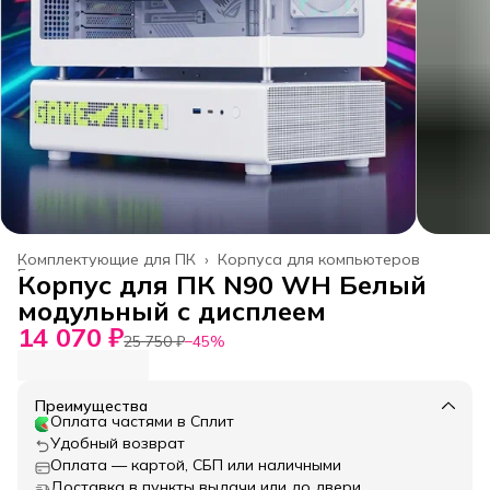
Комплектующие для ПК
›
Корпуса для компьютеров
Главная
›
Корпус для ПК N90 WH Белый
модульный с дисплеем
14 070 ₽
25 750 ₽
−
45
%
Преимущества
Оплата частями в Сплит
Удобный возврат
Оплата — картой, СБП или наличными
Доставка в пункты выдачи или до двери