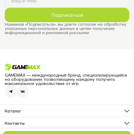
Подписаться
Нажимая «Подписаться», вы даете согласие на обработку
указанных персональных данных в целях получения
информационной и рекламной рассылки
GAMEMAX — международный бренд, специализирующийся
на оборудовании, позволяющему каждому получить
максимальное удовольствие от игр.
Каталог
Блоки питания для компьютеров
Корпуса для компьютеров
Контакты
Корпусные вентиляторы
Юридический адрес
Столы игровые