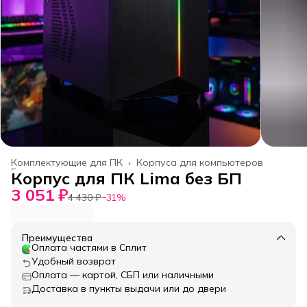
Комплектующие для ПК
›
Корпуса для компьютеров
Главная
›
Корпус для ПК Lima без БП
3 051 ₽
4 430 ₽
−
31
%
Преимущества
Оплата частями в Сплит
Удобный возврат
Оплата — картой, СБП или наличными
Доставка в пункты выдачи или до двери