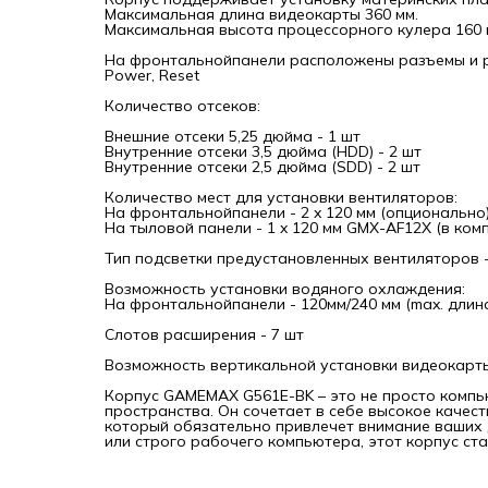
основ
Максимальная длина видеокарты 360 мм.
Максимальная высота процессорного кулера 160 
На фронтальнойпанели расположены разъемы и р
Power, Reset
Количество отсеков:
Внешние отсеки 5,25 дюйма - 1 шт
Внутренние отсеки 3,5 дюйма (HDD) - 2 шт
Внутренние отсеки 2,5 дюйма (SDD) - 2 шт
Количество мест для установки вентиляторов:
На фронтальнойпанели - 2 x 120 мм (опционально
На тыловой панели - 1 x 120 мм GMX-AF12X (в комп
Тип подсветки предустановленных вентиляторов 
Возможность установки водяного охлаждения:
На фронтальнойпанели - 120мм/240 мм (max. длин
Слотов расширения - 7 шт
Возможность вертикальной установки видеокарты
Корпус GAMEMAX G561E-BK – это не просто компь
пространства. Он сочетает в себе высокое качес
который обязательно привлечет внимание ваших 
или строго рабочего компьютера, этот корпус с