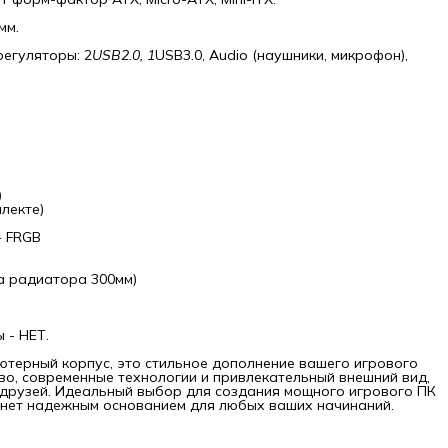
анием для любых ваших начинаний.
мм.
егуляторы: 2
USB2.0, 1
USB3.0, Audio (наушники, микрофон),
)
лекте)
- FRGB
а радиатора 300мм)
 - НЕТ.
ютерный корпус, это стильное дополнение вашего игрового
тво, современные технологии и привлекательный внешний вид,
друзей. Идеальный выбор для создания мощного игрового ПК
танет надежным основанием для любых ваших начинаний.