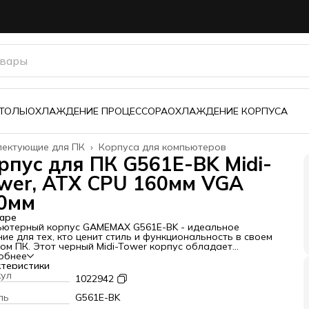
з
СТОЛЫ
ОХЛАЖДЕНИЕ ПРОЦЕССОРА
ОХЛАЖДЕНИЕ КОРПУСА
лектующие для ПК
›
Корпуса для компьютеров
ая
›
рпус для ПК G561E-BK Midi-
wer, ATX CPU 160мм VGA
0мм
аре
ьютерный корпус GAMEMAX G561E-BK - идеальное
ие для тех, кто ценит стиль и функциональность в своем
ом ПК. Этот черный Midi-Tower корпус обладает
нтным дизайном и современными технологиями, которые
обнее
но удивят даже самых требовательных пользователей.
теристики
 из ключевых особенностей этого корпуса является
кул
1022942
овое окно, которое позволяет продемонстрировать
еннее наполнение вашего ПК. В сочетании с FRGB-
ль
G561E-BK
еткой, вы сможете создать уникальную атмосферу,