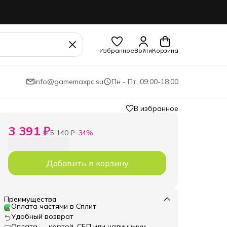
Избранное
Войти
Корзина
info@gamemaxpc.su
Пн - Пт, 09:00-18:00
В избранное
3 391 ₽
5 140 ₽
−
34
%
Добавить в корзину
Преимущества
Оплата частями в Сплит
Удобный возврат
Оплата — картой, СБП или наличными