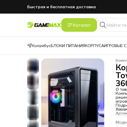
Быстрая и бесплатная доставка
GAMEMAXПЕРВЫЙ
промокод -5% на первый зака
Каталог
Колумбус
БЛОКИ ПИТАНИЯ
КОРПУСА
ИГРОВЫЕ 
Комп
Главн
Ко
To
36
О тов
Комп
решен
игров
элега
Подр
прият
Харак
Одной
Арти
акрил
внутр
Моде
подсв