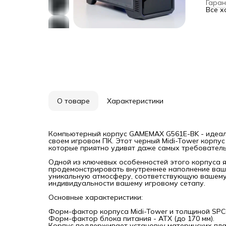
Гаран
соотв
Все х
можно
сетап
Основ
Форм-
Форм-
Корпу
факто
Макси
Макси
На фр
2
USB2
Колич
Внешн
О товаре
Характеристики
Внутр
Внутр
Колич
На фр
На ты
Компьютерный корпус GAMEMAX G561E-BK - идеаль
Тип п
своем игровом ПК. Этот черный Midi-Tower корпу
Возмо
которые приятно удивят даже самых требователь
На фр
300мм
Одной из ключевых особенностей этого корпуса я
Слото
продемонстрировать внутреннее наполнение ваше
Возмо
уникальную атмосферу, соответствующую вашему
Корпу
индивидуальности вашему игровому сетапу.
корпу
прост
Основные характеристики:
совре
котор
Форм-фактор корпуса Midi-Tower и толщиной SPCC
Идеал
Форм-фактор блока питания - АТХ (до 170 мм).
строг
Корпус поддерживает установку материнских плат 