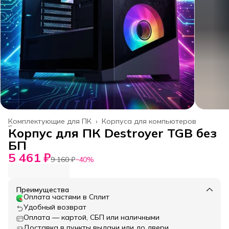
Комплектующие для ПК
›
Корпуса для компьютеров
Главная
›
Корпус для ПК Destroyer TGB без
БП
5 461 ₽
9 160 ₽
−
40
%
Преимущества
Оплата частями в Сплит
Удобный возврат
Оплата — картой, СБП или наличными
Доставка в пункты выдачи или до двери