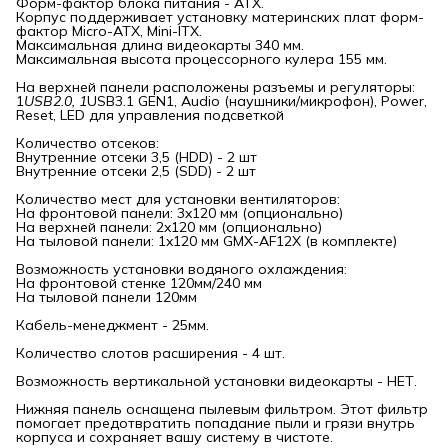
Форм-фактор блока питания - АТХ.
Корпус поддерживает установку материнских плат форм-
фактор Micro-ATX, Mini-ITX.
Максимальная длина видеокарты 340 мм.
Максимальная высота процессорного кулера 155 мм.
На верхней панели расположены разъемы и регуляторы:
1
USB2.0, 1
USB3.1 GEN1, Audio (наушники/микрофон), Power,
Reset, LED для управления подсветкой
Количество отсеков:
Внутренние отсеки 3,5 (HDD) - 2 шт
Внутренние отсеки 2,5 (SDD) - 2 шт
Количество мест для установки вентиляторов:
На фронтовой панели: 3x120 мм (опционально)
На верхней панели: 2x120 мм (опционально)
На тыловой панели: 1x120 мм GMX-AF12X (в комплекте)
Возможность установки водяного охлаждения:
На фронтовой стенке 120мм/240 мм
На тыловой панели 120мм
Кабель-менеджмент - 25мм.
Количество слотов расширения - 4 шт.
Возможность вертикальной установки видеокарты - НЕТ.
Нижняя панель оснащена пылевым фильтром. Этот фильтр
помогает предотвратить попадание пыли и грязи внутрь
корпуса и сохраняет вашу систему в чистоте.