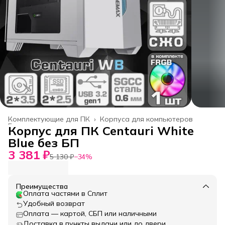
Комплектующие для ПК
›
Корпуса для компьютеров
Главная
›
Корпус для ПК Centauri White
Blue без БП
3 381 ₽
5 130 ₽
−
34
%
Преимущества
Оплата частями в Сплит
Удобный возврат
Оплата — картой, СБП или наличными
Доставка в пункты выдачи или до двери