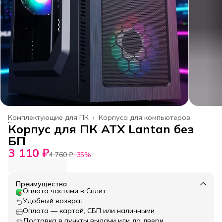
Комплектующие для ПК
›
Корпуса для компьютеров
Главная
›
Корпус для ПК ATX Lantan без
БП
3 110 ₽
4 760 ₽
−
35
%
Преимущества
Оплата частями в Сплит
Удобный возврат
Оплата — картой, СБП или наличными
Доставка в пункты выдачи или до двери