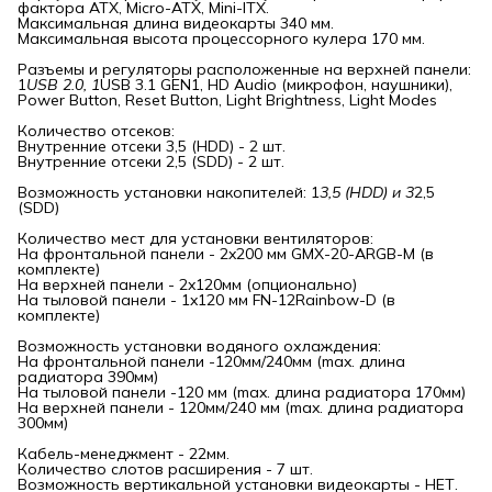
фактора ATX, Micro-ATX, Mini-ITX.
Максимальная длина видеокарты 340 мм.
Максимальная высота процессорного кулера 170 мм.
Разъемы и регуляторы расположенные на верхней панели:
1
USB 2.0, 1
USB 3.1 GEN1, HD Audio (микрофон, наушники),
Power Button, Reset Button, Light Brightness, Light Modes
Количество отсеков:
Внутренние отсеки 3,5 (HDD) - 2 шт.
Внутренние отсеки 2,5 (SDD) - 2 шт.
Возможность установки накопителей: 1
3,5 (HDD) и 3
2,5
(SDD)
Количество мест для установки вентиляторов:
На фронтальной панели - 2x200 мм GMX-20-ARGB-M (в
комплекте)
На верхней панели - 2x120мм (опционально)
На тыловой панели - 1x120 мм FN-12Rainbow-D (в
комплекте)
Возможность установки водяного охлаждения:
На фронтальной панели -120мм/240мм (max. длина
радиатора 390мм)
На тыловой панели -120 мм (max. длина радиатора 170мм)
На верхней панели - 120мм/240 мм (max. длина радиатора
300мм)
Кабель-менеджмент - 22мм.
Количество слотов расширения - 7 шт.
Возможность вертикальной установки видеокарты - НЕТ.