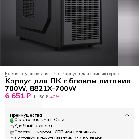
Комплектующие для ПК
›
Корпуса для компьютеров
Главная
›
Корпус для ПК с блоком питания
700W, 8821X-700W
6 651 ₽
11 150 ₽
−
40
%
Преимущества
Оплата частями в Сплит
Удобный возврат
Оплата — картой, СБП или наличными
Доставка в пункты выдачи или до двери