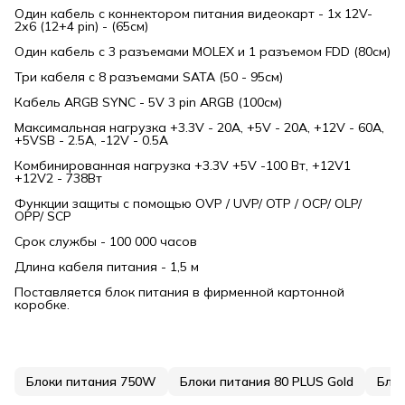
Один кабель c коннектором питания видеокарт - 1x 12V-
2х6 (12+4 pin) - (65см)
Один кабель с 3 разъемами MOLEX и 1 разъемом FDD (80см)
Три кабеля с 8 разъемами SATA (50 - 95см)
Кабель ARGB SYNC - 5V 3 pin ARGB (100см)
Максимальная нагрузка +3.3V - 20A, +5V - 20A, +12V - 60A,
+5VSB - 2.5A, -12V - 0.5A
Комбинированная нагрузка +3.3V +5V -100 Вт, +12V1
+12V2 - 738Вт
Функции защиты с помощью OVP / UVP/ OTP / OCP/ OLP/
OPP/ SCP
Срок службы - 100 000 часов
Длина кабеля питания - 1,5 м
Поставляется блок питания в фирменной картонной
коробке.
Блоки питания 750W
Блоки питания 80 PLUS Gold
Бло