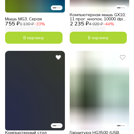
Компьютерная мышь GX10,
Мышь MG3, Серая
11 прог. кнопок, 10000 dpi
755 ₽
2 235 ₽
RGB
1 130 ₽
−
33
%
4 020 ₽
−
44
%
В корзину
В корзину
Компьютерный стол
Гарнитура HG3500 (USB,