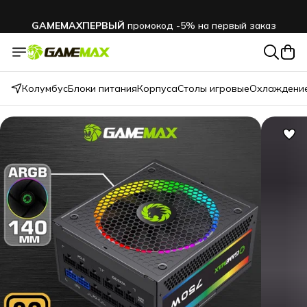
GAMEMAXПЕРВЫЙ
промокод -5% на первый заказ
Колумбус
Блоки питания
Корпуса
Столы игровые
Охлаждение