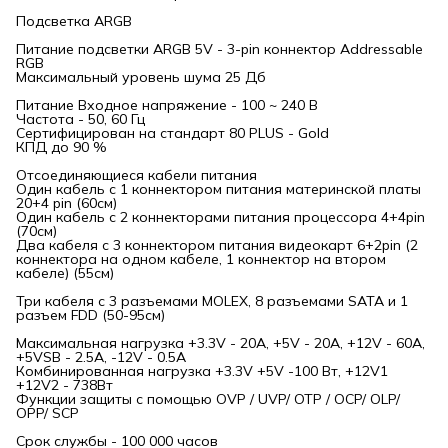
Подсветка АRGB
Питание подсветки ARGB 5V - 3-pin коннектор Addressable
RGB
Максимальный уровень шума 25 Дб
Питание Входное напряжение - 100 ~ 240 В
Частота - 50, 60 Гц
Сертифицирован на стандарт 80 PLUS - Gold
КПД до 90 %
Отсоединяющиеся кабели питания
Один кабель с 1 коннектором питания материнской платы
20+4 pin (60см)
Один кабель с 2 коннекторами питания процессора 4+4pin
(70см)
Два кабеля с 3 коннектором питания видеокарт 6+2pin (2
коннектора на одном кабеле, 1 коннектор на втором
кабеле) (55см)
Три кабеля с 3 разъемами MOLEX, 8 разъемами SATA и 1
разъем FDD (50-95см)
Максимальная нагрузка +3.3V - 20A, +5V - 20A, +12V - 60A,
+5VSB - 2.5A, -12V - 0.5A
Комбинированная нагрузка +3.3V +5V -100 Вт, +12V1
+12V2 - 738Вт
Функции защиты с помощью OVP / UVP/ OTP / OCP/ OLP/
OPP/ SCP
Срок службы - 100 000 часов