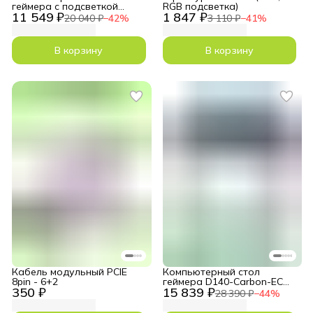
геймера с подсветкой
RGB подсветка)
11 549 ₽
1 847 ₽
D140-Carbon-RGB
20 040 ₽
−
42
%
3 110 ₽
−
41
%
В корзину
В корзину
Кабель модульный PCIE
Компьютерный стол
8pin - 6+2
геймера D140-Carbon-EC
350 ₽
15 839 ₽
регулировка высоты
28 390 ₽
−
44
%