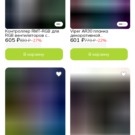
Контроллер RMT-RGB для
Viper AR30 планка
RGB вентиляторов c
декоративной
605 ₽
601 ₽
пультом
светодиодной ARGB
830 ₽
−
27
%
770 ₽
−
22
%
подсветки
В корзину
В корзину