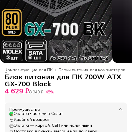
Комплектующие для ПК
›
Блоки питания для компьютеров
Главная
›
Блок питания для ПК 700W ATX
GX-700 Black
4 629 ₽
8 940 ₽
−
48
%
Преимущества
Оплата частями в Сплит
Удобный возврат
Оплата — картой, СБП или наличными
Доставка в пункты выдачи или до двери