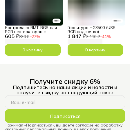
Контроллер RMT-RGB для
Гарнитура HG3500 (USB,
RGB вентиляторов c
RGB подсветка)
605 ₽
1 847 ₽
пультом
830 ₽
−
27
%
3 110 ₽
−
41
%
В корзину
В корзину
Получите скидку 6%
Подпишитесь на наши акции и новости и
получите скидку на следующий заказ
Подписаться
Нажимая «Подписаться», вы даете согласие на обработку
указанных персональных данных в целях получения