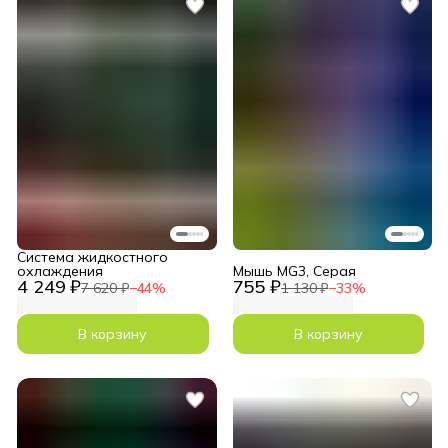
Система жидкостного
охлаждения
Мышь MG3, Серая
4 249 ₽
755 ₽
7 620 ₽
−
44
%
1 130 ₽
−
33
%
В корзину
В корзину