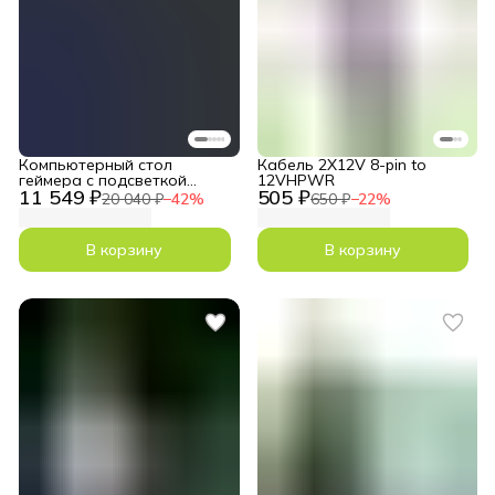
Компьютерный стол
Кабель 2X12V 8-pin to
геймера с подсветкой
12VHPWR
11 549 ₽
505 ₽
D140-Carbon-RGB
20 040 ₽
−
42
%
650 ₽
−
22
%
В корзину
В корзину