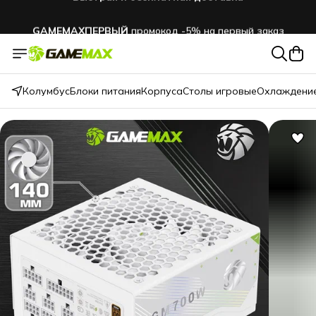
GAMEMAXПЕРВЫЙ
промокод -5% на первый заказ
Колумбус
Блоки питания
Корпуса
Столы игровые
Охлаждение