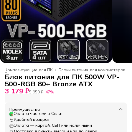
Комплектующие для ПК
›
Блоки питания для компьютеров
Главная
›
Блок питания для ПК 500W VP-
500-RGB 80+ Bronze ATX
3 179 ₽
5 950 ₽
−
47
%
Преимущества
Оплата частями в Сплит
Удобный возврат
Оплата — картой, СБП или наличными
Доставка в пункты выдачи или до двери