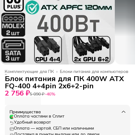
Комплектующие для ПК
›
Блоки питания для компьютеров
Главная
›
Блок питания для ПК 400W ATX
FQ-400 4+4pin 2x6+2-pin
2 756 ₽
5 090 ₽
−
46
%
Преимущества
Оплата частями в Сплит
Удобный возврат
Оплата — картой, СБП или наличными
Доставка в пункты выдачи или до двери